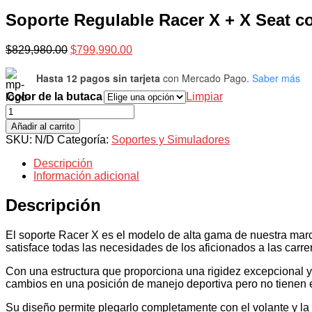
Soporte Regulable Racer X + X Seat 
El
El
$
829,980.00
$
799,990.00
precio
precio
original
actual
Hasta 12 pagos sin tarjeta
con Mercado Pago.
Saber más
era:
es:
Color de la butaca
Limpiar
$829,980.00.
$799,990.00.
Soporte
Regulable
Añadir al carrito
Racer
SKU:
N/D
Categoría:
Soportes y Simuladores
X
+
Descripción
X
Información adicional
Seat
con
Descripción
Butaca
DK1
cantidad
El soporte Racer X es el modelo de alta gama de nuestra ma
satisface todas las necesidades de los aficionados a las carrer
Con una estructura que proporciona una rigidez excepcional y 
cambios en una posición de manejo deportiva pero no tienen 
Su diseño permite plegarlo completamente con el volante y la