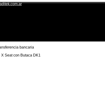
aditek.com.ar
ransferencia bancaria
+ X Seat con Butaca DK1