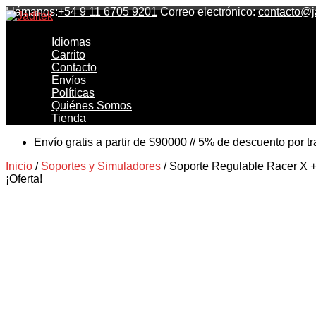
Llámanos:
+54 9 11 6705 9201
Correo electrónico:
contacto@j
Jaditek
Idiomas
Gamer & Pro Hardware
Carrito
Contacto
Envíos
Políticas
Quiénes Somos
Tienda
Envío gratis a partir de $90000 // 5% de descuento por t
Inicio
/
Soportes y Simuladores
/ Soporte Regulable Racer X 
¡Oferta!