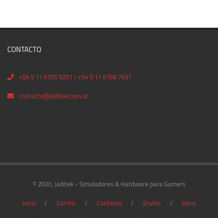
CONTACTO
+54 9 11 6705 9201 / +54 9 11 6168 7637
contacto@jaditek.com.ar
© 2020, Jaditek - Simuladores & Hardware para Gamers
Inicio
Carrito
Contacto
Envíos
Inicio