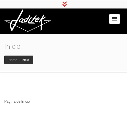
Jaditek
Gamer & Pro Hardware
Inicio
Home
›
Inicio
Página de Inicio