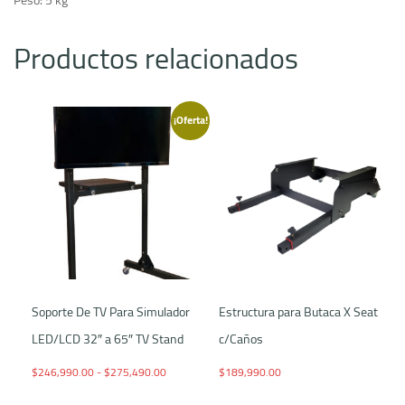
Productos relacionados
¡Oferta!
Soporte De TV Para Simulador
Estructura para Butaca X Seat
LED/LCD 32″ a 65″ TV Stand
c/Caños
Rango de precios: desde $246,990.00 hasta $275,
$
246,990.00
-
$
275,490.00
$
189,990.00
Este producto tiene múltiples variantes. Las opcio