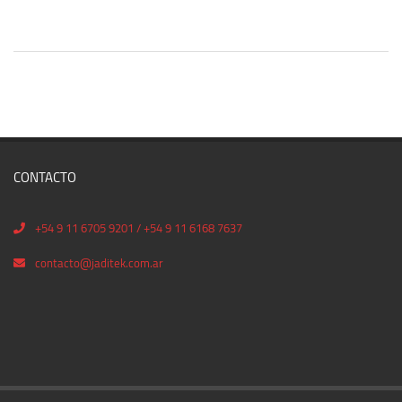
CONTACTO
+54 9 11 6705 9201 / +54 9 11 6168 7637
contacto@jaditek.com.ar