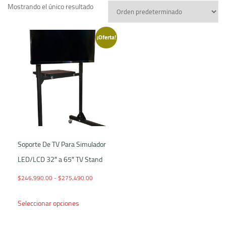
Mostrando el único resultado
¡Oferta!
Soporte De TV Para Simulador
LED/LCD 32″ a 65″ TV Stand
Rango de precios: desde $246,990.00 hasta $275,
$
246,990.00
-
$
275,490.00
Este producto tiene múltiples variantes. Las opcio
Seleccionar opciones