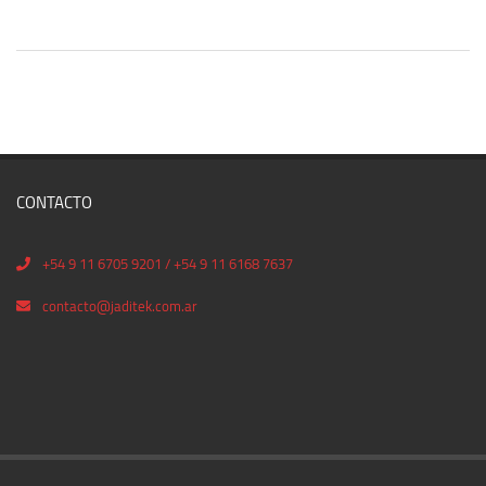
CONTACTO
+54 9 11 6705 9201 / +54 9 11 6168 7637
contacto@jaditek.com.ar